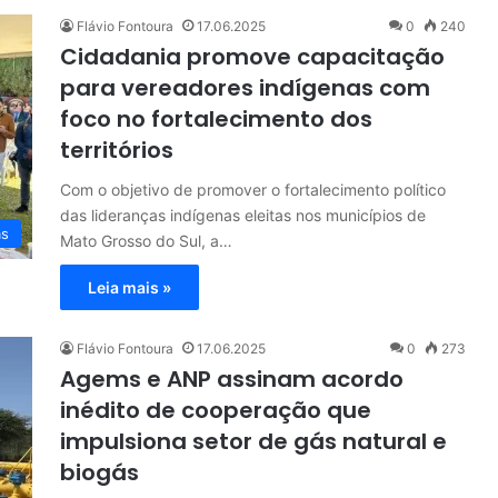
Flávio Fontoura
17.06.2025
0
240
Cidadania promove capacitação
para vereadores indígenas com
foco no fortalecimento dos
territórios
Com o objetivo de promover o fortalecimento político
das lideranças indígenas eleitas nos municípios de
as
Mato Grosso do Sul, a…
Leia mais »
Flávio Fontoura
17.06.2025
0
273
Agems e ANP assinam acordo
inédito de cooperação que
impulsiona setor de gás natural e
biogás