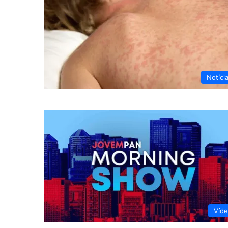
Notíci
Víd