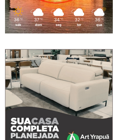
36
37
34
32
36
℃
℃
℃
℃
℃
sáb
dom
seg
ter
qua