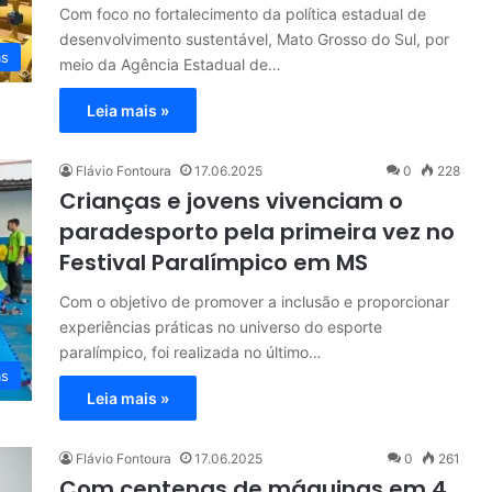
Com foco no fortalecimento da política estadual de
desenvolvimento sustentável, Mato Grosso do Sul, por
as
meio da Agência Estadual de…
Leia mais »
Flávio Fontoura
17.06.2025
0
228
Crianças e jovens vivenciam o
paradesporto pela primeira vez no
Festival Paralímpico em MS
Com o objetivo de promover a inclusão e proporcionar
experiências práticas no universo do esporte
paralímpico, foi realizada no último…
as
Leia mais »
Flávio Fontoura
17.06.2025
0
261
Com centenas de máquinas em 4