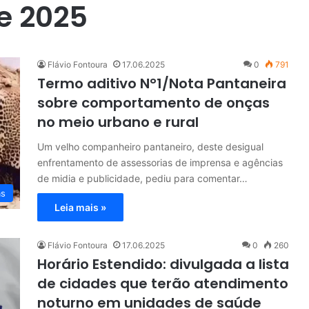
de 2025
Flávio Fontoura
17.06.2025
0
791
Termo aditivo N°1/Nota Pantaneira
sobre comportamento de onças
no meio urbano e rural
Um velho companheiro pantaneiro, deste desigual
enfrentamento de assessorias de imprensa e agências
de midia e publicidade, pediu para comentar…
as
Leia mais »
Flávio Fontoura
17.06.2025
0
260
Horário Estendido: divulgada a lista
de cidades que terão atendimento
noturno em unidades de saúde