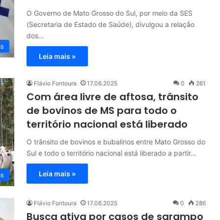
O Governo de Mato Grosso do Sul, por meio da SES
(Secretaria de Estado de Saúde), divulgou a relação
dos…
as
Leia mais »
Flávio Fontoura
17.06.2025
0
261
Com área livre de aftosa, trânsito
de bovinos de MS para todo o
território nacional está liberado
O trânsito de bovinos e bubalinos entre Mato Grosso do
Sul e todo o território nacional está liberado a partir…
Leia mais »
as
Flávio Fontoura
17.06.2025
0
286
Busca ativa por casos de sarampo