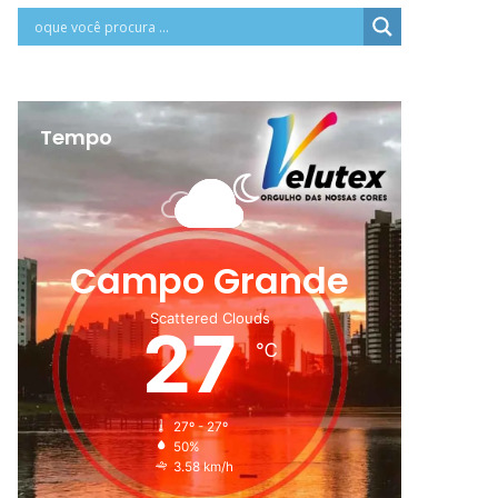
Tempo
Campo Grande
Scattered Clouds
27
℃
27º - 27º
50%
3.58 km/h