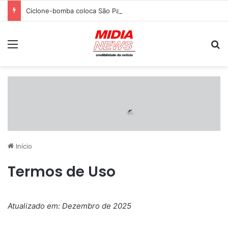
Ciclone-bomba coloca São Paulo em alerta com ventos de até 100 km/h; risco permanece entre sexta e sábado
Menu
P
Início
Termos de Uso
Atualizado em: Dezembro de 2025