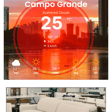
Campo Grande
Scattered Clouds
25
℃
33º - 25º
34%
5 km/h
33
36
36
35
33
℃
℃
℃
℃
℃
sex
sáb
dom
seg
ter