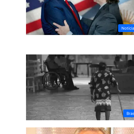
Notíci
Bras