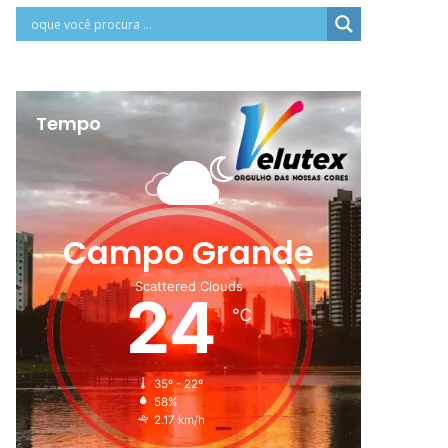
Tempo
Campo Grande
Scattered Clouds
24
℃
35º - 22º
58%
2.17 km/h