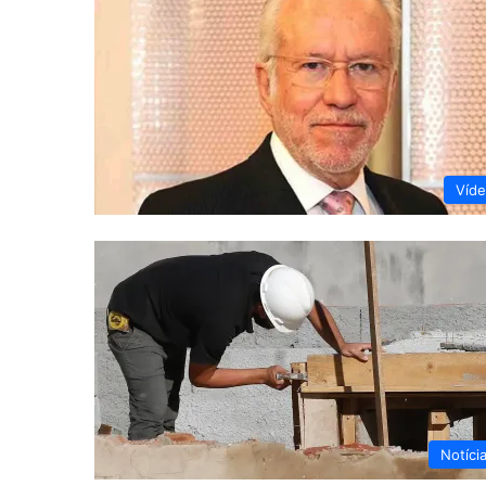
Víd
Notíci