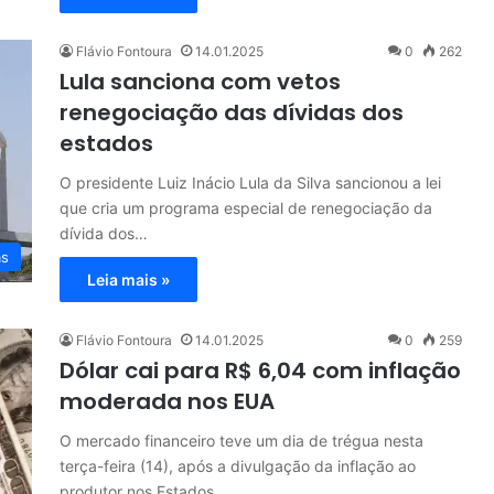
Flávio Fontoura
14.01.2025
0
262
Lula sanciona com vetos
renegociação das dívidas dos
estados
O presidente Luiz Inácio Lula da Silva sancionou a lei
que cria um programa especial de renegociação da
dívida dos…
as
Leia mais »
Flávio Fontoura
14.01.2025
0
259
Dólar cai para R$ 6,04 com inflação
moderada nos EUA
O mercado financeiro teve um dia de trégua nesta
terça-feira (14), após a divulgação da inflação ao
produtor nos Estados…