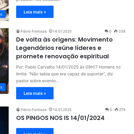
Leia mais »
as
Flávio Fontoura
14.01.2025
0
338
De volta às origens: Movimento
Legendários reúne líderes e
promete renovação espiritual
Por: Pablo Carvalho 14/01/2025 às 09h17 Homens no
limite: “Não sabia que era capaz de suportar”, diz
pastor sobre evento…
as
Leia mais »
Flávio Fontoura
14.01.2025
0
279
OS PINGOS NOS IS 14/01/2024