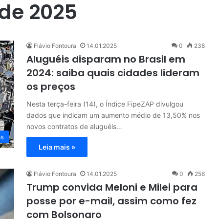
 de 2025
Flávio Fontoura
14.01.2025
0
238
Aluguéis disparam no Brasil em
2024: saiba quais cidades lideram
os preços
Nesta terça-feira (14), o Índice FipeZAP divulgou
dados que indicam um aumento médio de 13,50% nos
novos contratos de aluguéis…
as
Leia mais »
Flávio Fontoura
14.01.2025
0
256
Trump convida Meloni e Milei para
posse por e-mail, assim como fez
com Bolsonaro