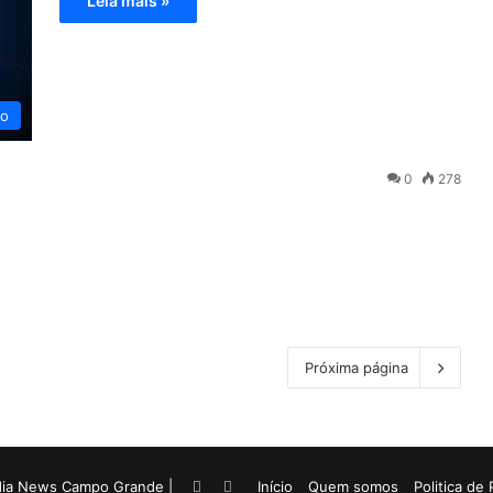
Leia mais »
eo
0
278
Próxima página
dia News Campo Grande |
Facebook
Twitter
Início
Quem somos
Politica de