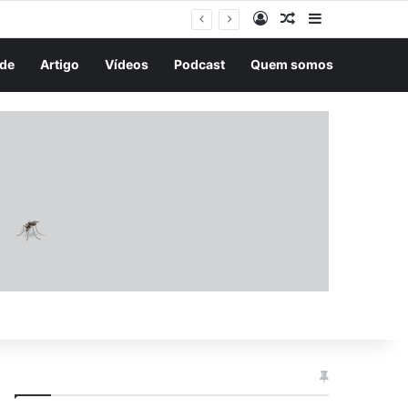
Entrar
Artigo aleatório
Barra Latera
r três horas
de
Artigo
Vídeos
Podcast
Quem somos