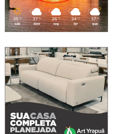
35
37
36
34
37
℃
℃
℃
℃
℃
sáb
dom
seg
ter
qua