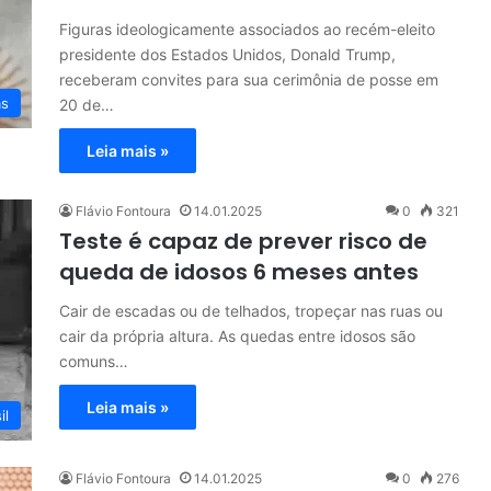
Figuras ideologicamente associados ao recém-eleito
presidente dos Estados Unidos, Donald Trump,
receberam convites para sua cerimônia de posse em
as
20 de…
Leia mais »
Flávio Fontoura
14.01.2025
0
321
Teste é capaz de prever risco de
queda de idosos 6 meses antes
Cair de escadas ou de telhados, tropeçar nas ruas ou
cair da própria altura. As quedas entre idosos são
comuns…
Leia mais »
il
Flávio Fontoura
14.01.2025
0
276