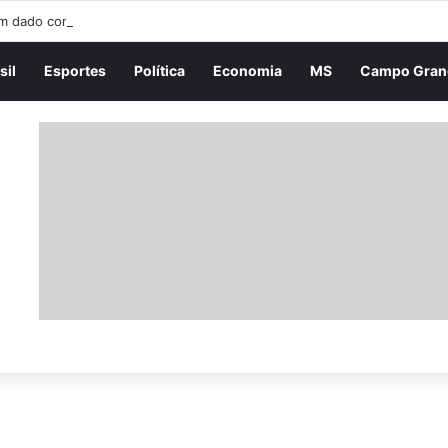
 dado como morto por 45 minutos afirma ter conversado com Jesus po
sil
Esportes
Política
Economia
MS
Campo Gran