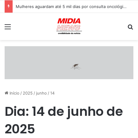
JORNAL DA MANHÃ – 2° EDIÇÃO – 06/08/202
Menu
P
Início
/
2025
/
junho
/
14
Dia:
14 de junho de
2025