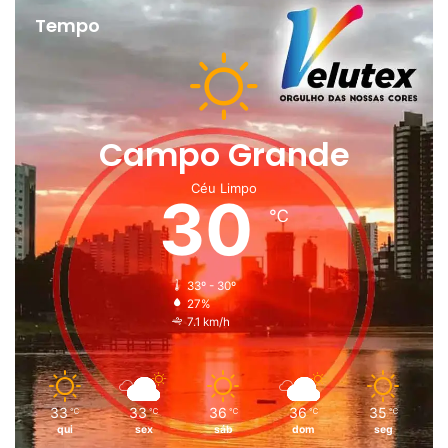
Tempo
Campo Grande
Céu Limpo
30
℃
33º - 30º
27%
7.1 km/h
33
33
36
36
35
℃
℃
℃
℃
℃
qui
sex
sáb
dom
seg