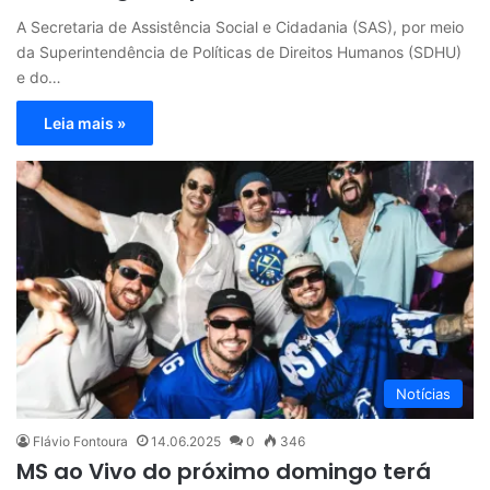
A Secretaria de Assistência Social e Cidadania (SAS), por meio
da Superintendência de Políticas de Direitos Humanos (SDHU)
e do…
Leia mais »
Notícias
Flávio Fontoura
14.06.2025
0
346
MS ao Vivo do próximo domingo terá