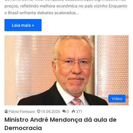
preços, refletindo melhora econômica no país vizinho Enquanto
o Brasil enfrenta debates acalorados…
Leia mais »
Vídeo
Flávio Fontoura
14.06.2025
0
371
Ministro André Mendonça dá aula de
Democracia