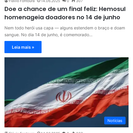
Flávio Fontoura
14.06.2025
0
307
Doe a chance de um final feliz: Hemosul
homenageia doadores no 14 de junho
Nem todo herói usa capa — alguns estendem o braço e doam
sangue. No dia 14 de junho, é comemorado…
Leia mais »
Notícias