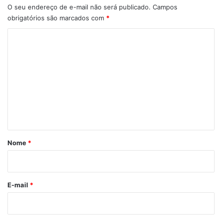
O seu endereço de e-mail não será publicado.
Campos
obrigatórios são marcados com
*
C
o
m
e
n
t
á
r
Nome
*
i
o
*
E-mail
*