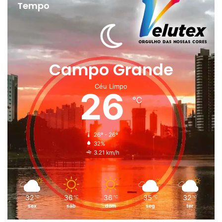
Tempo
Campo Grande
Céu Limpo
26
℃
26º - 26º
32%
3.21 km/h
32
36
36
35
32
℃
℃
℃
℃
℃
sex
sáb
dom
seg
ter