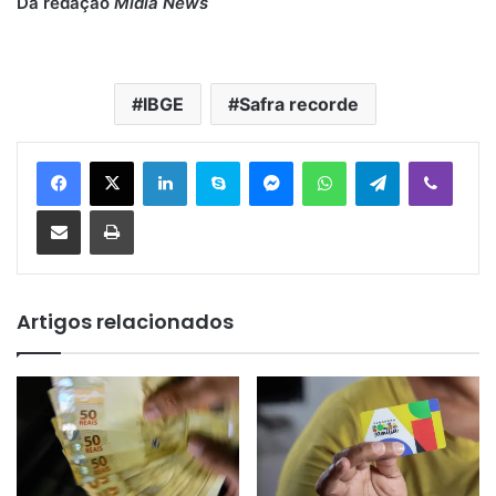
Da redação
Mídia News
IBGE
Safra recorde
Linkedin
Skype
Messenger
WhatsApp
Telegram
Viber
Compartilhar via e-mail
Imprimir
Artigos relacionados