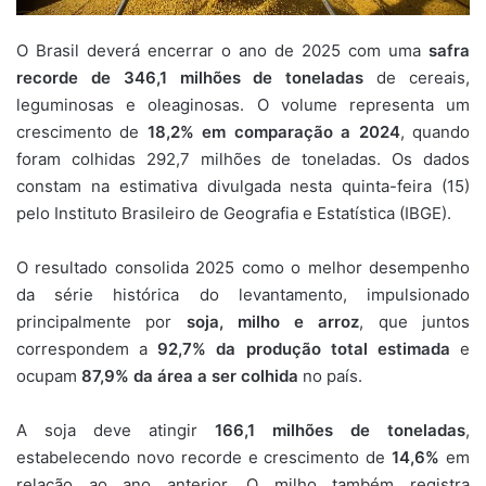
O Brasil deverá encerrar o ano de 2025 com uma
safra
recorde de 346,1 milhões de toneladas
de cereais,
leguminosas e oleaginosas. O volume representa um
crescimento de
18,2% em comparação a 2024
, quando
foram colhidas 292,7 milhões de toneladas. Os dados
constam na estimativa divulgada nesta quinta-feira (15)
pelo Instituto Brasileiro de Geografia e Estatística (IBGE).
O resultado consolida 2025 como o melhor desempenho
da série histórica do levantamento, impulsionado
principalmente por
soja, milho e arroz
, que juntos
correspondem a
92,7% da produção total estimada
e
ocupam
87,9% da área a ser colhida
no país.
A soja deve atingir
166,1 milhões de toneladas
,
estabelecendo novo recorde e crescimento de
14,6%
em
relação ao ano anterior. O milho também registra