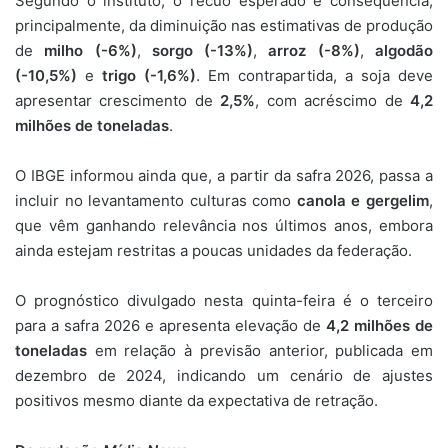
Segundo o instituto, o recuo esperado é consequência,
principalmente, da diminuição nas estimativas de produção
de
milho (-6%)
,
sorgo (-13%)
,
arroz (-8%)
,
algodão
(-10,5%)
e
trigo (-1,6%)
. Em contrapartida, a soja deve
apresentar crescimento de
2,5%
, com acréscimo de
4,2
milhões de toneladas
.
O IBGE informou ainda que, a partir da safra 2026, passa a
incluir no levantamento culturas como
canola e gergelim
,
que vêm ganhando relevância nos últimos anos, embora
ainda estejam restritas a poucas unidades da federação.
O prognóstico divulgado nesta quinta-feira é o terceiro
para a safra 2026 e apresenta elevação de
4,2 milhões de
toneladas
em relação à previsão anterior, publicada em
dezembro de 2024, indicando um cenário de ajustes
positivos mesmo diante da expectativa de retração.