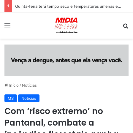
JORNAL DA MANHÃ – 1° EDIÇÃO – 06/08/2026
Menu
P
Início
/
Notícias
MS
Notícias
Com ‘risco extremo’ no
Pantanal, combate a