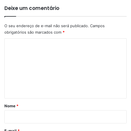
Deixe um comentário
O seu endereço de e-mail não será publicado.
Campos
obrigatórios são marcados com
*
C
o
m
e
n
t
á
r
Nome
*
i
o
*
E-mail
*