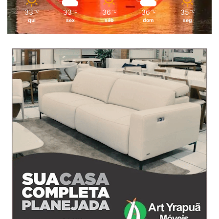
33
33
36
36
35
℃
℃
℃
℃
℃
qui
sex
sáb
dom
seg