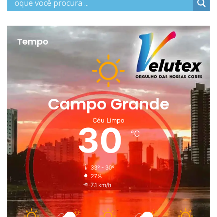
Tempo
Campo Grande
Céu Limpo
30
℃
33º - 30º
27%
7.1 km/h