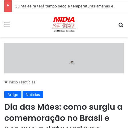
Quinta-feira terá tempo seco e temperaturas amenas em Mato Grosso do Sul; Campo Grande terá predomínio de sol
Menu
P
Início
/
Notícias
Artigo
Notícias
Dia das Mães: como surgiu a
comemoração no Brasil e