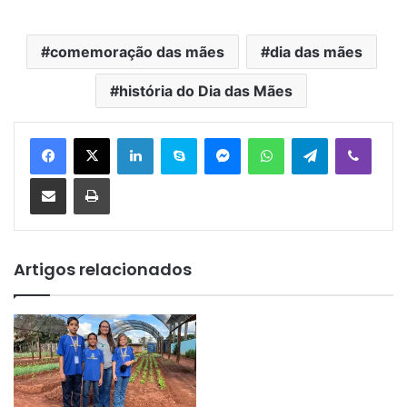
comemoração das mães
dia das mães
história do Dia das Mães
Linkedin
Skype
Messenger
WhatsApp
Telegram
Viber
Compartilhar via e-mail
Imprimir
Artigos relacionados