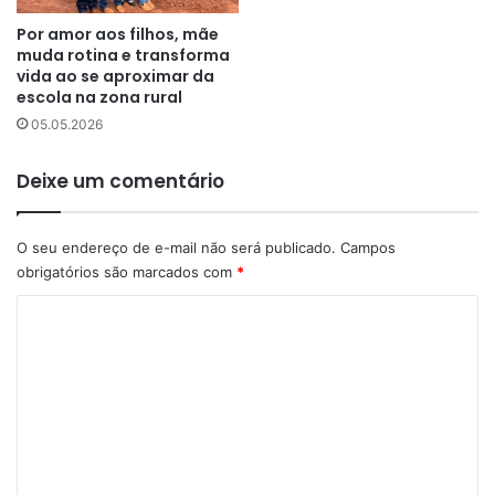
Por amor aos filhos, mãe
muda rotina e transforma
vida ao se aproximar da
escola na zona rural
05.05.2026
Deixe um comentário
O seu endereço de e-mail não será publicado.
Campos
obrigatórios são marcados com
*
C
o
m
e
n
t