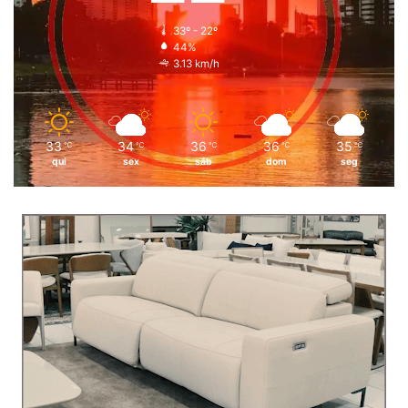
33º - 22º
44%
3.13 km/h
33
34
36
36
35
℃
℃
℃
℃
℃
qui
sex
sáb
dom
seg