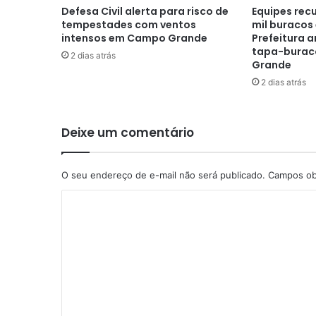
Defesa Civil alerta para risco de
Equipes rec
tempestades com ventos
mil buracos 
intensos em Campo Grande
Prefeitura 
tapa-burac
2 dias atrás
Grande
2 dias atrás
Deixe um comentário
O seu endereço de e-mail não será publicado.
Campos ob
C
o
m
e
n
t