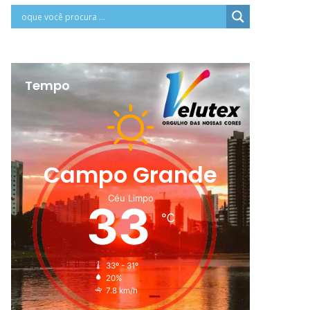
Tempo
Campo Grande
Céu Limpo
33
℃
33º - 31º
20%
7.8 km/h