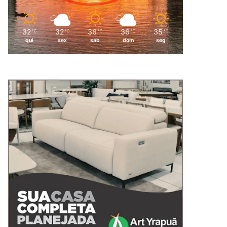
32
32
36
36
35
℃
℃
℃
℃
℃
qui
sex
sáb
dom
seg