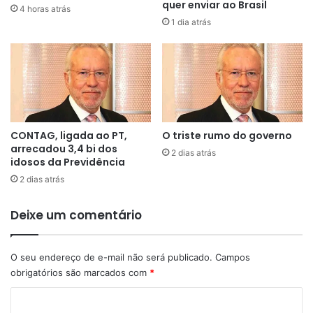
quer enviar ao Brasil
4 horas atrás
1 dia atrás
CONTAG, ligada ao PT,
O triste rumo do governo
arrecadou 3,4 bi dos
2 dias atrás
idosos da Previdência
2 dias atrás
Deixe um comentário
O seu endereço de e-mail não será publicado.
Campos
obrigatórios são marcados com
*
C