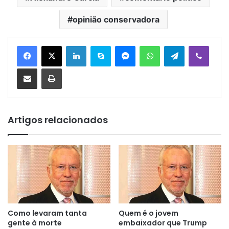
opinião conservadora
Linkedin
Skype
Messenger
WhatsApp
Telegram
Viber
Compartilhar via e-mail
Imprimir
Artigos relacionados
Como levaram tanta
Quem é o jovem
gente à morte
embaixador que Trump