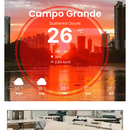
Campo Grande
Scattered Clouds
26
℃
26º - 26º
39%
2.84 km/h
35
35
35
37
37
℃
℃
℃
℃
℃
dom
seg
ter
qua
qui