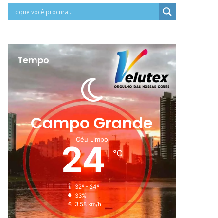
Tempo
Campo Grande
Céu Limpo
24
℃
32º - 24º
33%
3.58 km/h