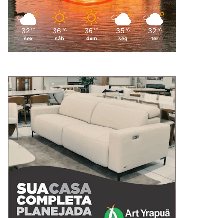
32
36
36
35
32
℃
℃
℃
℃
℃
sex
sáb
dom
seg
ter