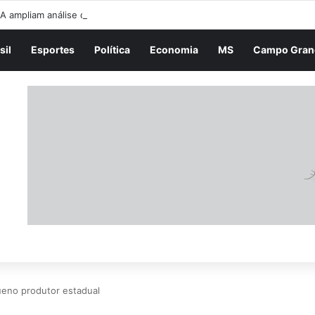
A ampliam análise de redes sociais para jornalistas estrangeiros que sol
sil
Esportes
Política
Economia
MS
Campo Gran
ueno produtor estadual