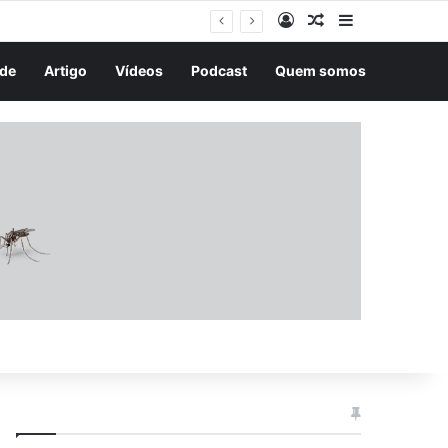
Entrar
Artigo aleatório
Barra Latera
icitam visto
de
Artigo
Vídeos
Podcast
Quem somos