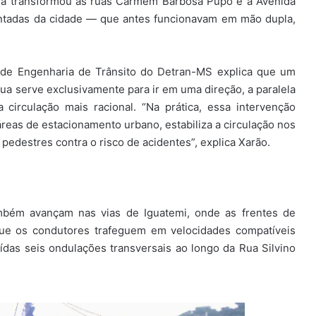
ria transformou as ruas Carmem Barbosa Pupo e a Avenida
tadas da cidade — que antes funcionavam em mão dupla,
 de Engenharia de Trânsito do Detran-MS explica que um
ua serve exclusivamente para ir em uma direção, a paralela
 circulação mais racional. “Na prática, essa intervenção
 áreas de estacionamento urbano, estabiliza a circulação nos
pedestres contra o risco de acidentes”, explica Xarão.
ambém avançam nas vias de Iguatemi, onde as frentes de
 que os condutores trafeguem em velocidades compatíveis
das seis ondulações transversais ao longo da Rua Silvino