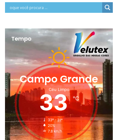
Tempo
Campo Grande
Céu Limpo
33
℃
33º - 31º
20%
7.8 km/h