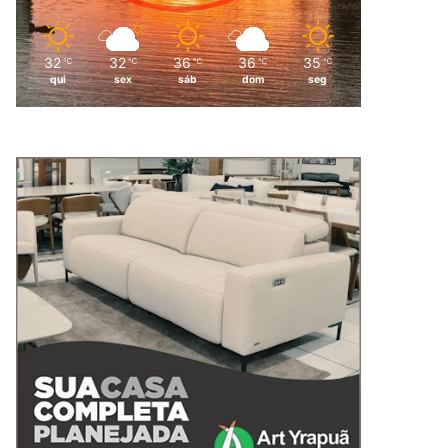
32
32
36
36
35
℃
℃
℃
℃
℃
qui
sex
sáb
dom
seg