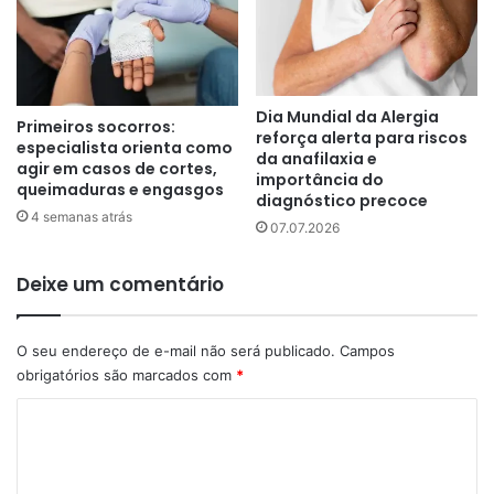
Dia Mundial da Alergia
Primeiros socorros:
reforça alerta para riscos
especialista orienta como
da anafilaxia e
agir em casos de cortes,
importância do
queimaduras e engasgos
diagnóstico precoce
4 semanas atrás
07.07.2026
Deixe um comentário
O seu endereço de e-mail não será publicado.
Campos
obrigatórios são marcados com
*
C
o
m