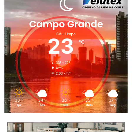
Campo Grande
Céu Limpo
23
℃
33º - 22º
42%
2.63 km/h
33
34
36
35
37
℃
℃
℃
℃
℃
qui
sex
sáb
dom
seg