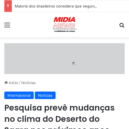
Maioria dos brasileiros considera que segurança pública era melhor em 2022, aponta pesquisa BTG/Nexus
Menu
P
Início
/
Notícias
Internacional
Notícias
Pesquisa prevê mudanças
no clima do Deserto do