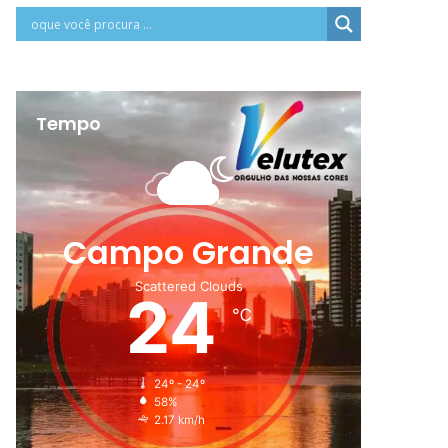
Tempo
Campo Grande
Scattered Clouds
24
℃
24º - 24º
58%
2.17 km/h