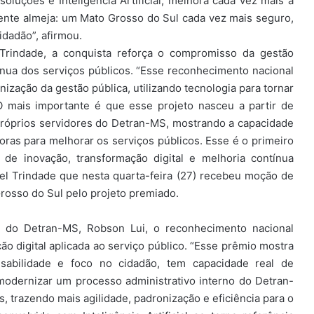
soluções e Inteligência Artificial, melhora cada vez mais a
gente almeja: um Mato Grosso do Sul cada vez mais seguro,
dadão”, afirmou.
 Trindade, a conquista reforça o compromisso da gestão
ínua dos serviços públicos. “Esse reconhecimento nacional
ação da gestão pública, utilizando tecnologia para tornar
O mais importante é que esse projeto nasceu a partir de
próprios servidores do Detran-MS, mostrando a capacidade
as para melhorar os serviços públicos. Esse é o primeiro
 de inovação, transformação digital e melhoria contínua
el Trindade que nesta quarta-feira (27) recebeu moção de
rosso do Sul pelo projeto premiado.
o do Detran-MS, Robson Lui, o reconhecimento nacional
o digital aplicada ao serviço público. “Esse prêmio mostra
sabilidade e foco no cidadão, tem capacidade real de
modernizar um processo administrativo interno do Detran-
s, trazendo mais agilidade, padronização e eficiência para o