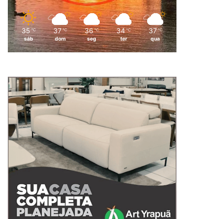
35
37
36
34
37
℃
℃
℃
℃
℃
sáb
dom
seg
ter
qua