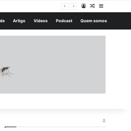
Entrar
Artigo aleatório
Barra Latera
Trump assina decretos para restringir cidadania por nascimento e mira prática conhecida como “turismo de parto”
de
Artigo
Vídeos
Podcast
Quem somos