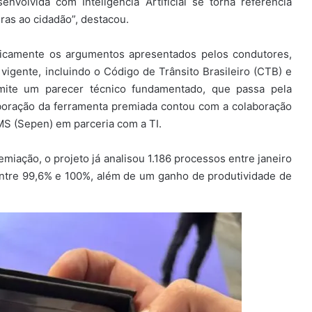
envolvida com Inteligência Artificial se torna referência
ras ao cidadão”, destacou.
aticamente os argumentos apresentados pelos condutores,
igente, incluindo o Código de Trânsito Brasileiro (CTB) e
emite um parecer técnico fundamentado, que passa pela
laboração da ferramenta premiada contou com a colaboração
MS (Sepen) em parceria com a TI.
miação, o projeto já analisou 1.186 processos entre janeiro
entre 99,6% e 100%, além de um ganho de produtividade de