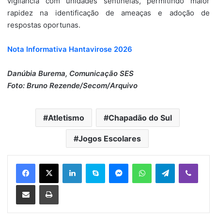
vigilância com unidades sentinelas, permitindo maior
rapidez na identificação de ameaças e adoção de
respostas oportunas.
Nota Informativa Hantavirose 2026
Danúbia Burema, Comunicação SES
Foto: Bruno Rezende/Secom/Arquivo
Atletismo
Chapadão do Sul
Jogos Escolares
Linkedin
Skype
Messenger
WhatsApp
Telegram
Viber
Compartilhar via e-mail
Imprimir