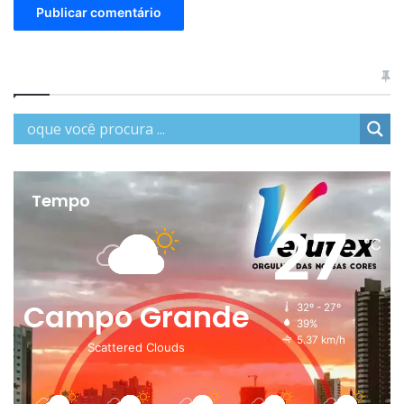
Tempo
27
℃
Campo Grande
32º - 27º
39%
5.37 km/h
Scattered Clouds