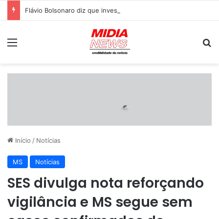
Flávio Bolsonaro diz que investidores esperam saída de Lula e promete Brasil entre as sete maiores economias
Menu
P
Início
/
Notícias
MS
Notícias
SES divulga nota reforçando
vigilância e MS segue sem