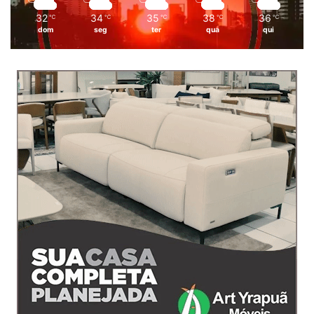
32
34
35
38
36
℃
℃
℃
℃
℃
dom
seg
ter
qua
qui