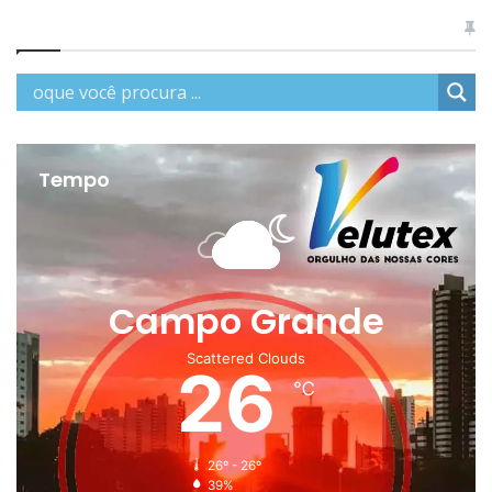
Tempo
Campo Grande
Scattered Clouds
26
℃
26º - 26º
39%