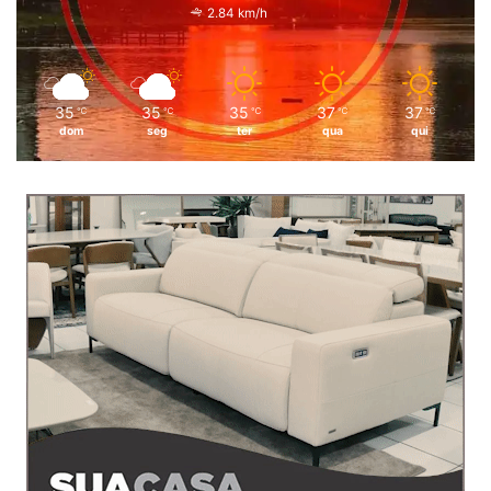
2.84 km/h
35
35
35
37
37
℃
℃
℃
℃
℃
dom
seg
ter
qua
qui