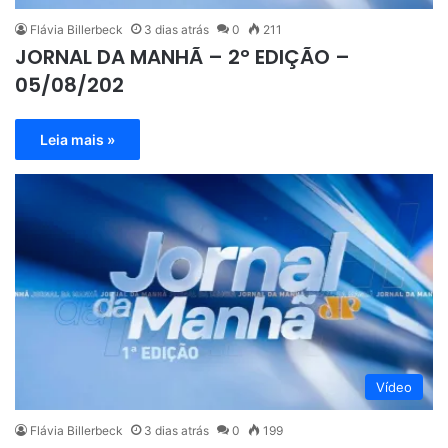
Flávia Billerbeck
3 dias atrás
0
211
JORNAL DA MANHÃ – 2° EDIÇÃO –
05/08/202
Leia mais »
Vídeo
Flávia Billerbeck
3 dias atrás
0
199