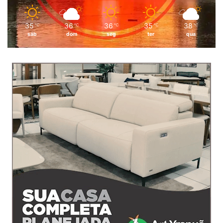
35
36
36
35
38
℃
℃
℃
℃
℃
sáb
dom
seg
ter
qua