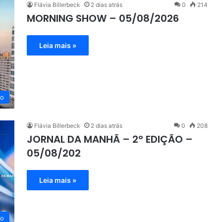
Flávia Billerbeck
2 dias atrás
0
214
MORNING SHOW – 05/08/2026
Leia mais »
eo
Flávia Billerbeck
2 dias atrás
0
208
JORNAL DA MANHÃ – 2° EDIÇÃO –
05/08/202
Leia mais »
eo