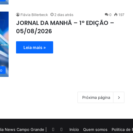
Flávia Billerbeck
2 dias atrás
0
197
JORNAL DA MANHÃ – 1° EDIÇÃO –
05/08/2026
Leia mais »
eo
Próxima página
dia News Campo Grande |
Facebook
Twitter
Início
Quem somos
Politica de