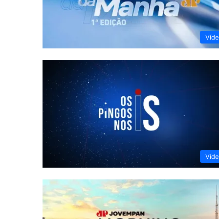
Víd
Víd