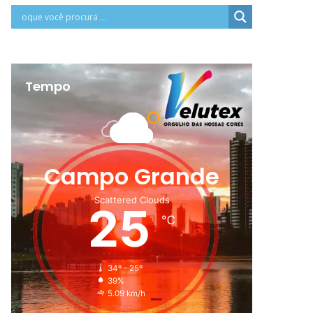
Tempo
Campo Grande
Scattered Clouds
25
℃
34º - 25º
39%
5.09 km/h