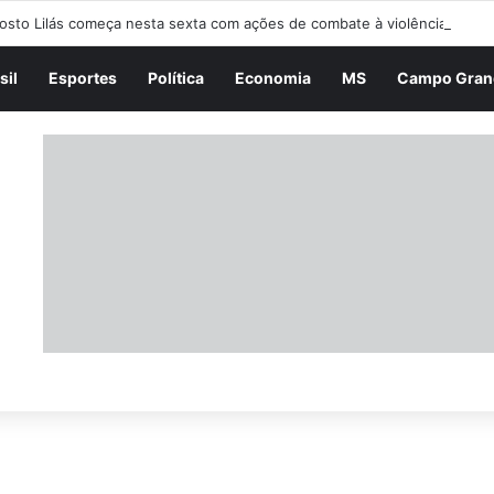
osto Lilás começa nesta sexta com ações de combate à violência cont
sil
Esportes
Política
Economia
MS
Campo Gran