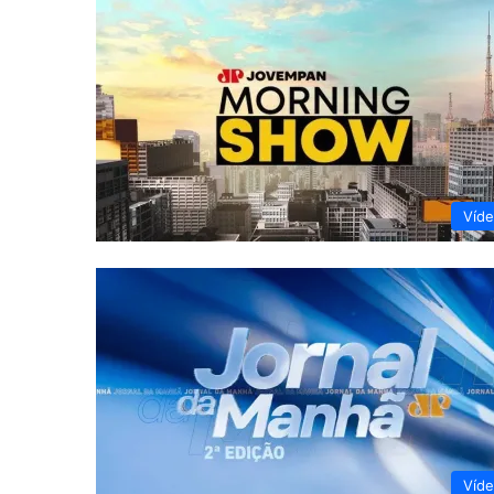
Víd
Víd