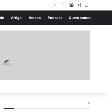
Entrar
Artigo aleatório
Barra Latera
ra a mulher em Campo Grande
de
Artigo
Vídeos
Podcast
Quem somos