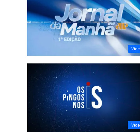
Víd
Víd