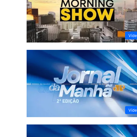
Víd
Víd