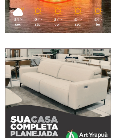
34
36
37
35
33
℃
℃
℃
℃
℃
sex
sáb
dom
seg
ter