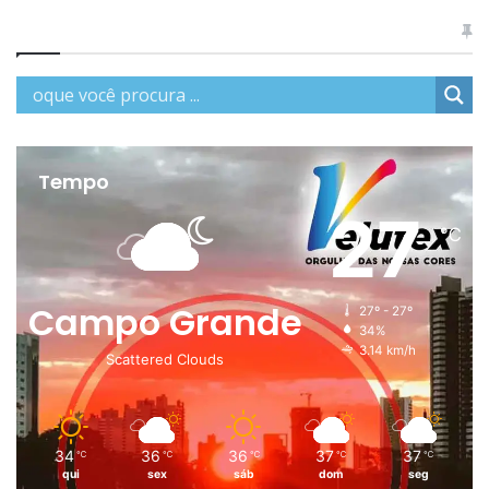
Tempo
27
℃
Campo Grande
27º - 27º
34%
3.14 km/h
Scattered Clouds
34
36
36
37
37
℃
℃
℃
℃
℃
qui
sex
sáb
dom
seg