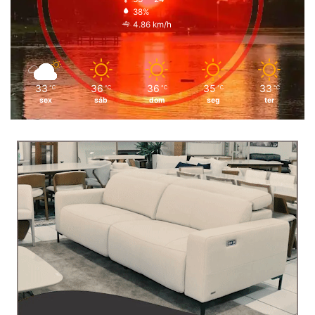
38%
4.86 km/h
33
36
36
35
33
℃
℃
℃
℃
℃
sex
sáb
dom
seg
ter