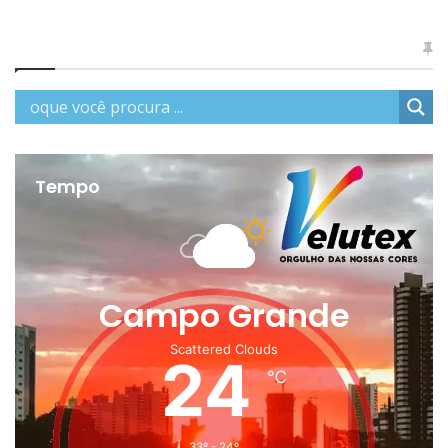
Tempo
Campo Grande
Scattered Clouds
24
℃
33º - 24º