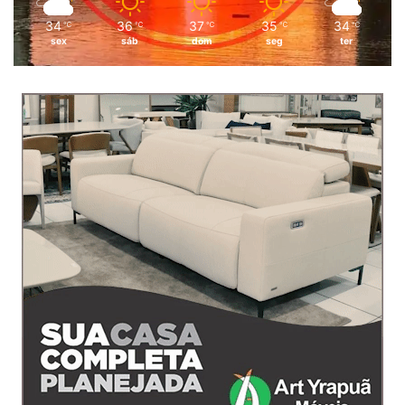
34
36
37
35
34
℃
℃
℃
℃
℃
sex
sáb
dom
seg
ter