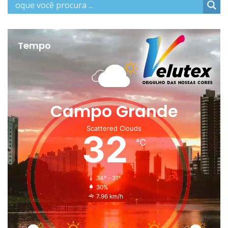
Tempo
Campo Grande
Scattered Clouds
32
℃
34º - 31º
30%
7.96 km/h