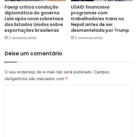
Faesp critica condução
USAID financiava
diplomática do governo
programas com
Lula após nova sobretaxa
trabalhadores trans no
dos Estados Unidos sobre
Nepal antes de ser
exportações brasileiras
desmantelada por Trump
2 semanas atrás
2 semanas atrás
Deixe um comentário
O seu endereço de e-mail não será publicado.
Campos
obrigatórios são marcados com
*
C
o
m
e
n
t