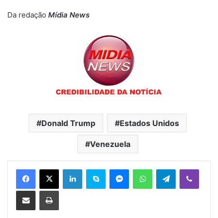
Da redação
Mídia News
Donald Trump
Estados Unidos
Venezuela
Linkedin
Skype
Messenger
WhatsApp
Telegram
Viber
Compartilhar via e-mail
Imprimir