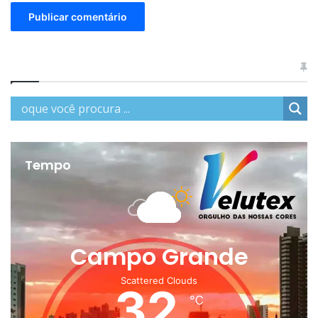
Tempo
Campo Grande
Scattered Clouds
32
℃