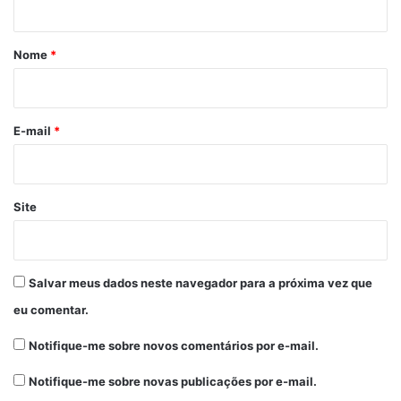
á
r
Nome
*
i
o
*
E-mail
*
Site
Salvar meus dados neste navegador para a próxima vez que
eu comentar.
Notifique-me sobre novos comentários por e-mail.
Notifique-me sobre novas publicações por e-mail.