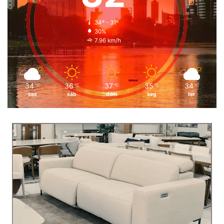
34º - 31º
30%
7.96 km/h
34
36
37
35
34
℃
℃
℃
℃
℃
sex
sáb
dom
seg
ter