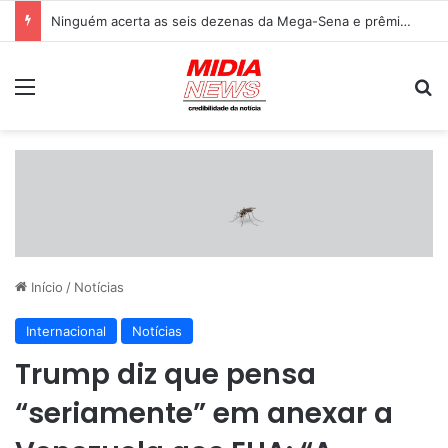
Ninguém acerta as seis dezenas da Mega-Sena e prêmio acumula para R$ 165 milhões
Menu
P
Início
/
Notícias
Internacional
Notícias
Trump diz que pensa
“seriamente” em anexar a