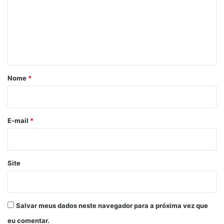
m
e
n
t
á
r
Nome
*
i
o
*
E-mail
*
Site
Salvar meus dados neste navegador para a próxima vez que
eu comentar.