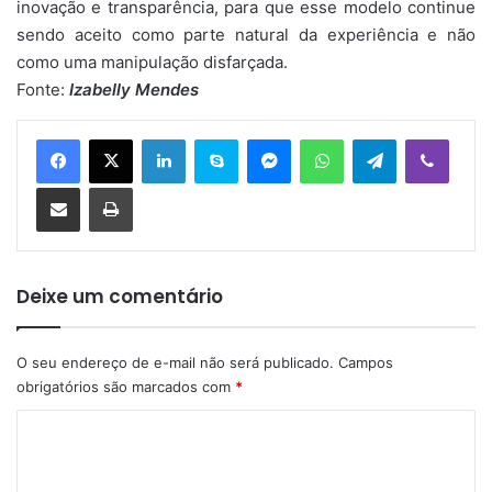
inovação e transparência, para que esse modelo continue
sendo aceito como parte natural da experiência e não
como uma manipulação disfarçada.
Fonte:
Izabelly
Mendes
Linkedin
Skype
Messenger
WhatsApp
Telegram
Viber
Compartilhar via e-mail
Imprimir
Deixe um comentário
O seu endereço de e-mail não será publicado.
Campos
obrigatórios são marcados com
*
C
o