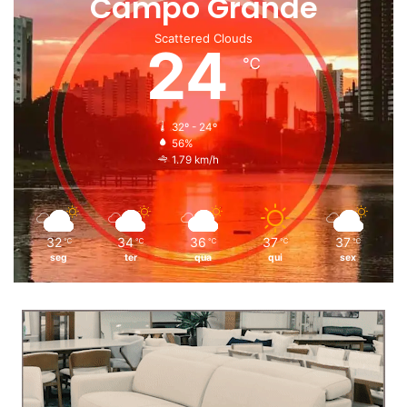
Campo Grande
Scattered Clouds
24
℃
32º - 24º
56%
1.79 km/h
32
34
36
37
37
℃
℃
℃
℃
℃
seg
ter
qua
qui
sex