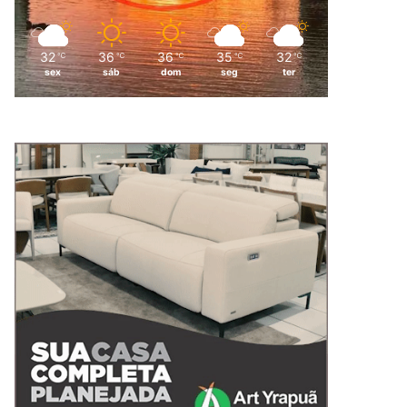
32
36
36
35
32
℃
℃
℃
℃
℃
sex
sáb
dom
seg
ter