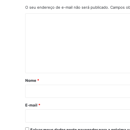
O seu endereço de e-mail não será publicado.
Campos ob
C
o
m
e
n
t
á
r
Nome
*
i
o
*
E-mail
*
Salvar meus dados neste navegador para a próxima v