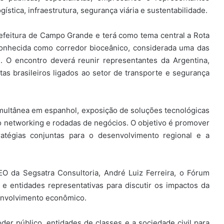
gística, infraestrutura, segurança viária e sustentabilidade.
efeitura de Campo Grande e terá como tema central a Rota
conhecida como corredor bioceânico, considerada uma das
l. O encontro deverá reunir representantes da Argentina,
stas brasileiros ligados ao setor de transporte e segurança
imultânea em espanhol, exposição de soluções tecnológicas
ao networking e rodadas de negócios. O objetivo é promover
ratégias conjuntas para o desenvolvimento regional e a
O da Segsatra Consultoria, André Luiz Ferreira, o Fórum
 e entidades representativas para discutir os impactos da
senvolvimento econômico.
poder público, entidades de classes e a sociedade civil para