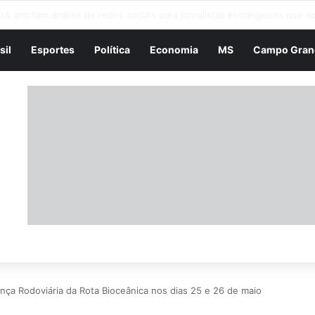
ONTAG, ligada ao PT, arrecadou 3,4 bi dos idosos da Previdência
sil
Esportes
Política
Economia
MS
Campo Gran
a Rodoviária da Rota Bioceânica nos dias 25 e 26 de maio