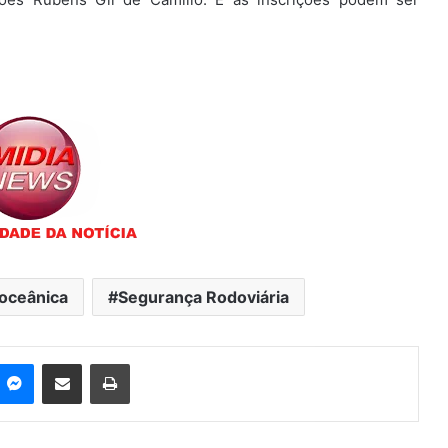
ioceânica
Segurança Rodoviária
Messenger
Compartilhar via e-mail
Imprimir