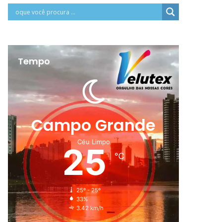
Tempo
Campo Grande
Céu Limpo
25
℃
25º - 25º
33%
3.42 km/h