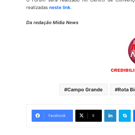
realizadas
neste link
.
Da redação Mídia News
Campo Grande
Rota B
Linkedin
Skype
Facebook
X