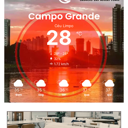
Campo Grande
Céu Limpo
28
℃
28º - 28º
32%
1.72 km/h
35
35
36
37
37
℃
℃
℃
℃
℃
dom
seg
ter
qua
qui