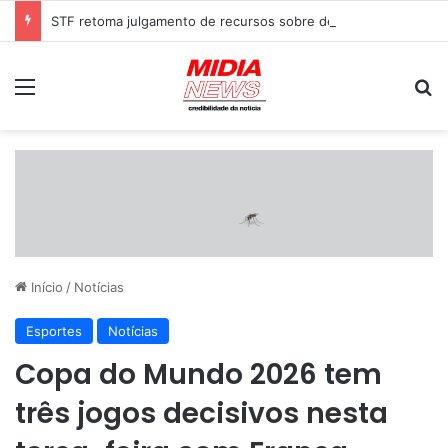
STF retoma julgamento de recursos sobre decisão que derrubou marco temporal indígena
Menu
P
Início
/
Notícias
Esportes
Notícias
Copa do Mundo 2026 tem
três jogos decisivos nesta