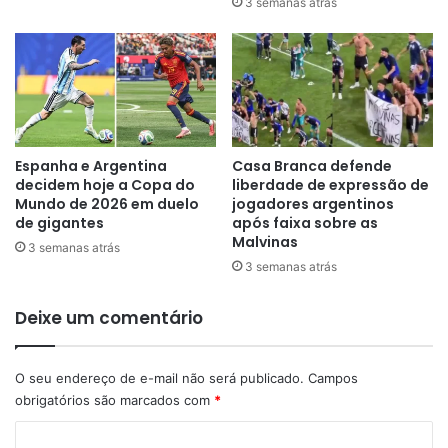
3 semanas atrás
Espanha e Argentina
Casa Branca defende
decidem hoje a Copa do
liberdade de expressão de
Mundo de 2026 em duelo
jogadores argentinos
de gigantes
após faixa sobre as
Malvinas
3 semanas atrás
3 semanas atrás
Deixe um comentário
O seu endereço de e-mail não será publicado.
Campos
obrigatórios são marcados com
*
C