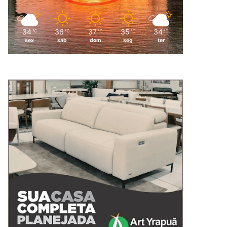
34
36
37
35
34
℃
℃
℃
℃
℃
sex
sáb
dom
seg
ter