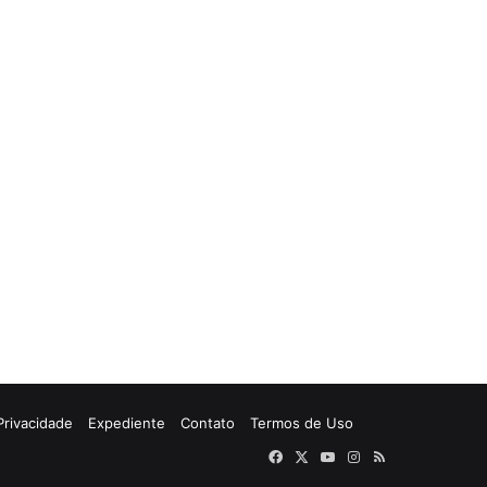
 Privacidade
Expediente
Contato
Termos de Uso
Facebook
X
YouTube
Instagram
RSS