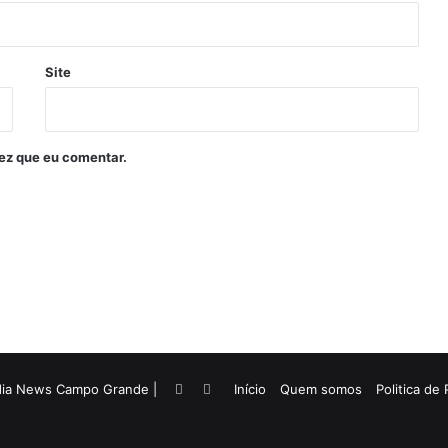
Site
ez que eu comentar.
dia News Campo Grande |
Facebook
Twitter
Início
Quem somos
Politica de