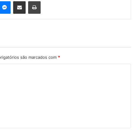
Messenger
Compartilhar via e-mail
Imprimir
rigatórios são marcados com
*