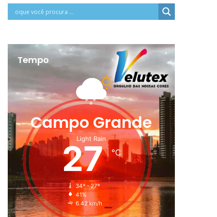
Tempo
Campo Grande
Light Rain
27
℃
34º - 27º
41%
6.42 km/h