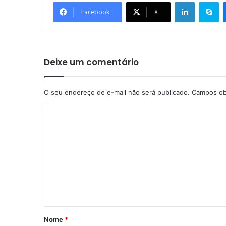
Linkedin
Skype
Facebook
X
Deixe um comentário
O seu endereço de e-mail não será publicado.
Campos ob
C
o
m
e
n
t
á
r
Nome
*