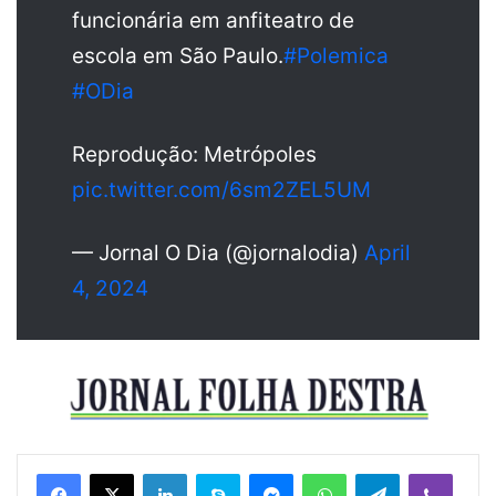
funcionária em anfiteatro de
escola em São Paulo.
#Polemica
#ODia
Reprodução: Metrópoles
pic.twitter.com/6sm2ZEL5UM
— Jornal O Dia (@jornalodia)
April
4, 2024
Linkedin
Skype
Messenger
WhatsApp
Telegram
Viber