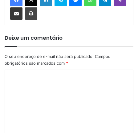
Compartilhar via e-mail
Imprimir
Deixe um comentário
O seu endereço de e-mail não será publicado.
Campos
obrigatórios são marcados com
*
C
o
m
e
n
t
á