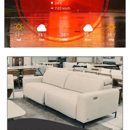
24%
7.63 km/h
33
33
36
36
35
℃
℃
℃
℃
℃
qui
sex
sáb
dom
seg