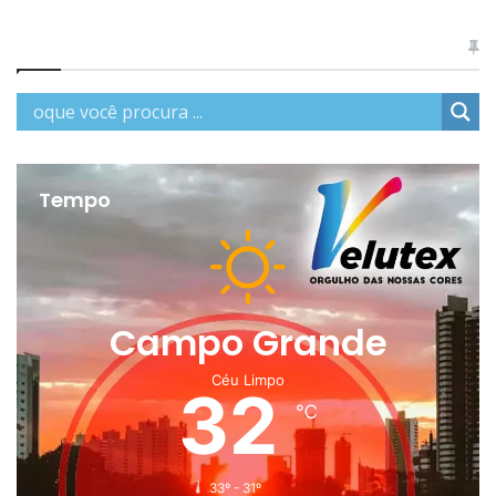
Tempo
Campo Grande
Céu Limpo
32
℃
33º - 31º