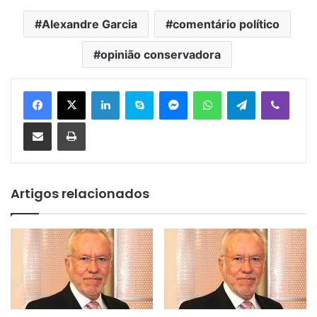
Alexandre Garcia
comentário político
opinião conservadora
Linkedin
Skype
Messenger
WhatsApp
Telegram
Viber
Compartilhar via e-mail
Imprimir
Artigos relacionados