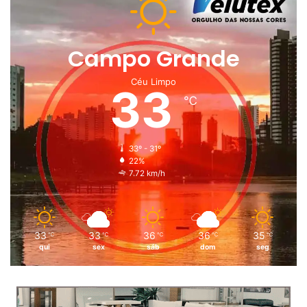
Campo Grande
Céu Limpo
33
℃
33º - 31º
22%
7.72 km/h
33
33
36
36
35
℃
℃
℃
℃
℃
qui
sex
sáb
dom
seg