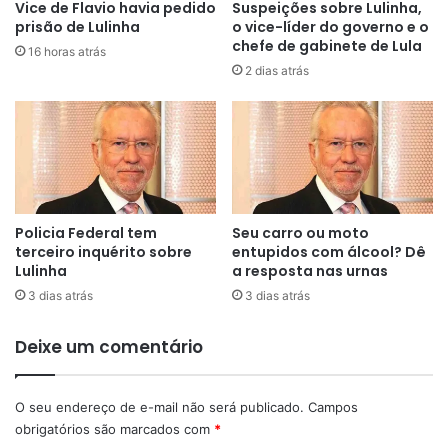
Vice de Flavio havia pedido
Suspeições sobre Lulinha,
prisão de Lulinha
o vice-líder do governo e o
chefe de gabinete de Lula
16 horas atrás
2 dias atrás
Policia Federal tem
Seu carro ou moto
terceiro inquérito sobre
entupidos com álcool? Dê
Lulinha
a resposta nas urnas
3 dias atrás
3 dias atrás
Deixe um comentário
O seu endereço de e-mail não será publicado.
Campos
obrigatórios são marcados com
*