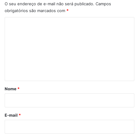
O seu endereço de e-mail não será publicado.
Campos
obrigatórios são marcados com
*
C
o
m
e
n
t
á
r
Nome
*
i
o
*
E-mail
*