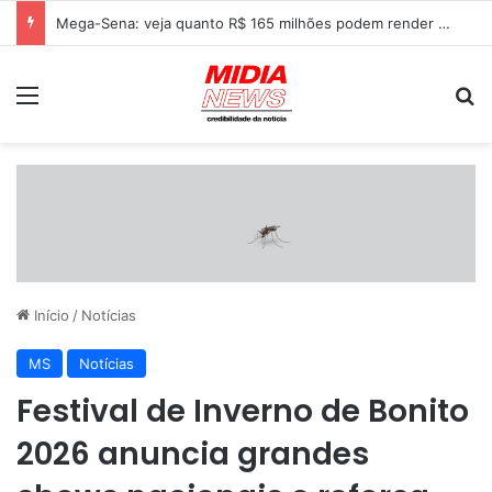
Mega-Sena: veja quanto R$ 165 milhões podem render na poupança, Tesouro Direto e CDB
Menu
P
Início
/
Notícias
MS
Notícias
Festival de Inverno de Bonito
2026 anuncia grandes