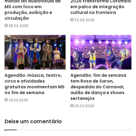
milhão ao audiovisual de
2026 transforma Corumbá
MS com foco em
em palco de integração
produção, exibição e
cultural na fronteira
circulação
23.04.2026
28.04.2026
Agendão: música, teatro,
Agendão: fim de semana
circo e atividades
tem Rosa de Saron,
gratuitas movimentam MS
despedida do Carnaval,
no fim de semana
aulão de dança e shows
sertanejos
18.04.2026
20.02.2026
Deixe um comentário