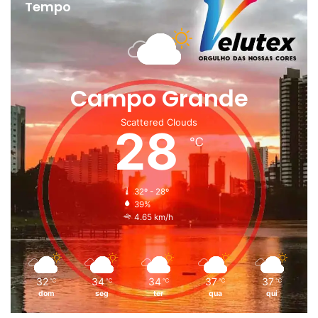
Tempo
Campo Grande
Scattered Clouds
28
℃
32º - 28º
39%
4.65 km/h
32
34
34
37
37
℃
℃
℃
℃
℃
dom
seg
ter
qua
qui