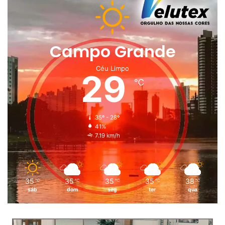
Campo Grande
Céu Limpo
29
℃
35º - 28º
41%
7.19 km/h
35
35
35
35
38
℃
℃
℃
℃
℃
sáb
dom
seg
ter
qua