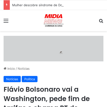
Mulher descobre síndrome de Down aos 23 anos após histórico de três gestações com trissomia 21
Menu
P
Início
/
Notícias
Notícias
Política
Flávio Bolsonaro vai a
Washington, pede fim de