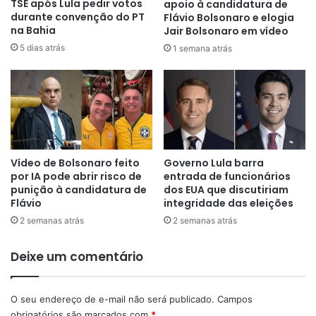
TSE após Lula pedir votos
apoio à candidatura de
durante convenção do PT
Flávio Bolsonaro e elogia
na Bahia
Jair Bolsonaro em vídeo
5 dias atrás
1 semana atrás
Vídeo de Bolsonaro feito
Governo Lula barra
por IA pode abrir risco de
entrada de funcionários
punição à candidatura de
dos EUA que discutiriam
Flávio
integridade das eleições
2 semanas atrás
2 semanas atrás
Deixe um comentário
O seu endereço de e-mail não será publicado.
Campos
obrigatórios são marcados com
*