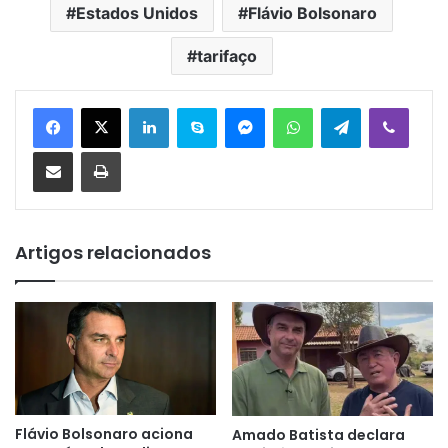
Estados Unidos
Flávio Bolsonaro
tarifaço
Linkedin
Skype
Messenger
WhatsApp
Telegram
Viber
Compartilhar via e-mail
Imprimir
Artigos relacionados
Flávio Bolsonaro aciona
Amado Batista declara