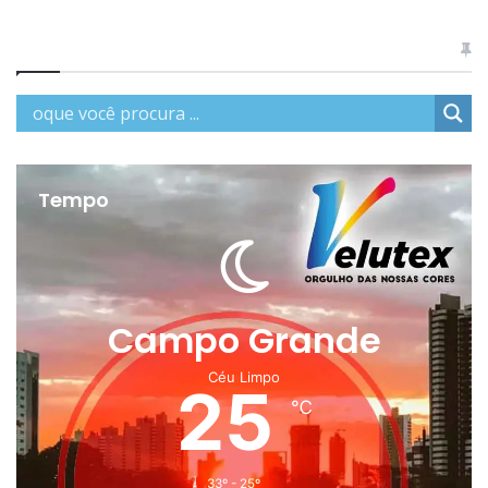
Tempo
Campo Grande
Céu Limpo
25
℃
33º - 25º