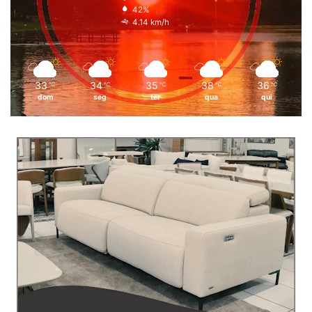
42%
4.14 km/h
33
34
35
38
36
℃
℃
℃
℃
℃
dom
seg
ter
qua
qui