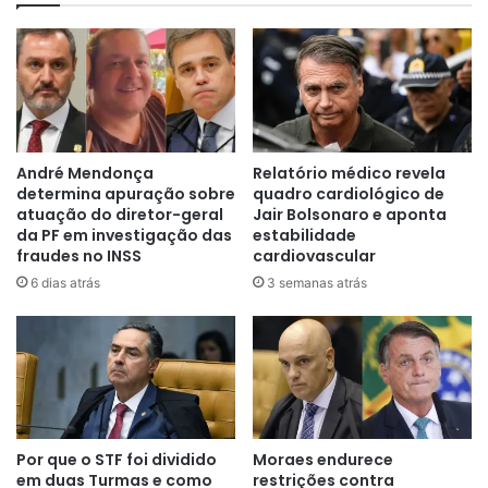
André Mendonça
Relatório médico revela
determina apuração sobre
quadro cardiológico de
atuação do diretor-geral
Jair Bolsonaro e aponta
da PF em investigação das
estabilidade
fraudes no INSS
cardiovascular
6 dias atrás
3 semanas atrás
Por que o STF foi dividido
Moraes endurece
em duas Turmas e como
restrições contra