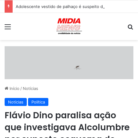
Adolescente vestido de palhaço é suspeito de esfaquear idoso até a morte em ponto de ônibus
Menu
P
Início
/
Notícias
Notícias
Política
Flávio Dino paralisa ação
que investigava Alcolumbre