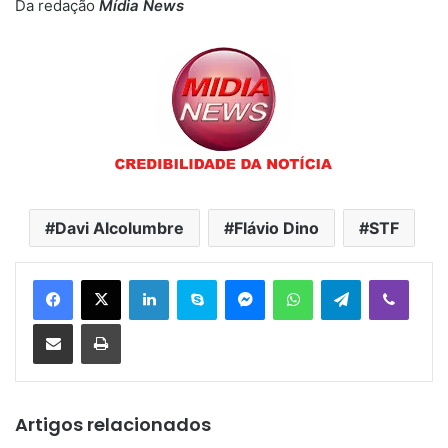
Da redação
Mídia News
Davi Alcolumbre
Flávio Dino
STF
Linkedin
Skype
Messenger
WhatsApp
Telegram
Viber
Compartilhar via e-mail
Imprimir
Artigos relacionados