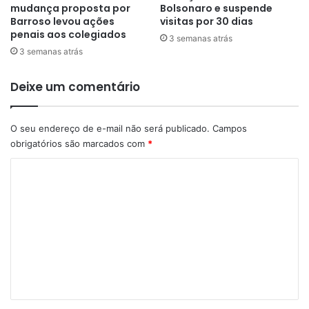
mudança proposta por
Bolsonaro e suspende
Barroso levou ações
visitas por 30 dias
penais aos colegiados
3 semanas atrás
3 semanas atrás
Deixe um comentário
O seu endereço de e-mail não será publicado.
Campos
obrigatórios são marcados com
*
C
o
m
e
n
t
á