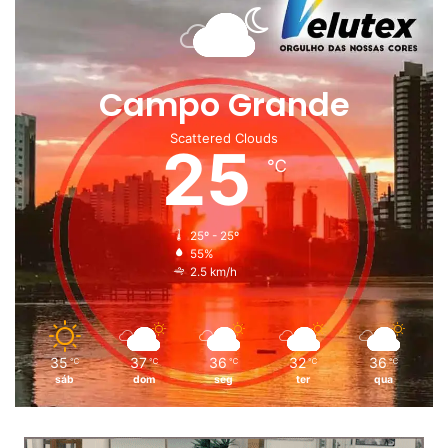
Campo Grande
Scattered Clouds
25
℃
25º - 25º
55%
2.5 km/h
35
37
36
32
36
℃
℃
℃
℃
℃
sáb
dom
seg
ter
qua