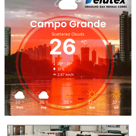
Campo Grande
Scattered Clouds
26
℃
26º - 26º
37%
2.87 km/h
35
35
35
37
37
℃
℃
℃
℃
℃
dom
seg
ter
qua
qui