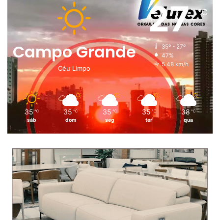
27
℃
Campo Grande
35º - 27º
47%
5.48 km/h
Céu Limpo
35
35
35
35
38
℃
℃
℃
℃
℃
sáb
dom
seg
ter
qua