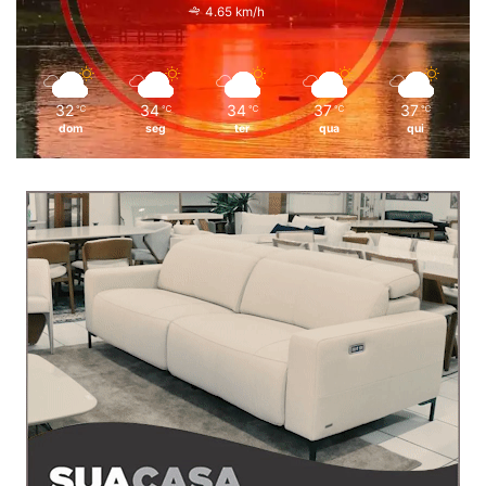
4.65 km/h
32
34
34
37
37
℃
℃
℃
℃
℃
dom
seg
ter
qua
qui