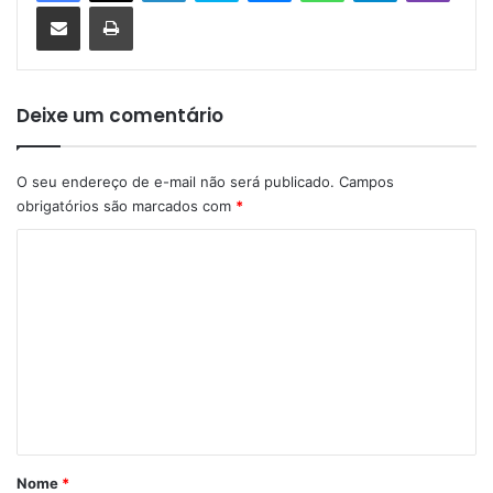
Compartilhar via e-mail
Imprimir
Deixe um comentário
O seu endereço de e-mail não será publicado.
Campos
obrigatórios são marcados com
*
C
o
m
e
n
t
á
r
Nome
*