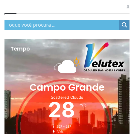
Tempo
Campo Grande
Scattered Clouds
28
℃
32º - 28º
39%