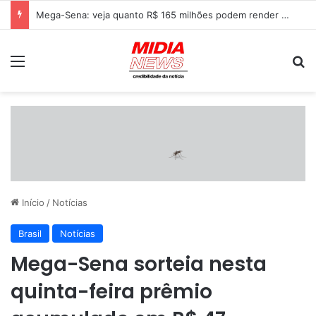
Mega-Sena: veja quanto R$ 165 milhões podem render na poupança, Tesouro Direto e CDB
Menu
P
Início
/
Notícias
Brasil
Notícias
Mega-Sena sorteia nesta
quinta-feira prêmio