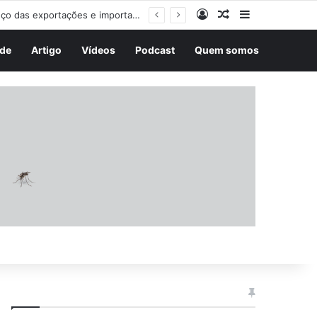
Entrar
Artigo aleatório
Barra Latera
ira
de
Artigo
Vídeos
Podcast
Quem somos