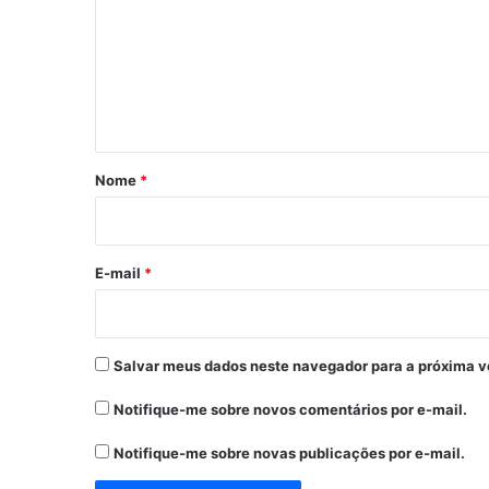
m
e
n
t
á
r
Nome
*
i
o
*
E-mail
*
Salvar meus dados neste navegador para a próxima v
Notifique-me sobre novos comentários por e-mail.
Notifique-me sobre novas publicações por e-mail.