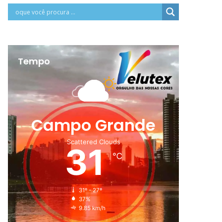
Tempo
Campo Grande
Scattered Clouds
31
℃
31º - 27º
37%
9.85 km/h