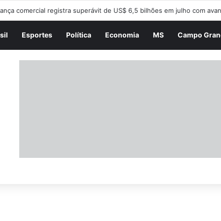
macê reforça combate ao Aedes e percorre o Nova Lima nesta sexta-fe
sil
Esportes
Política
Economia
MS
Campo Gran