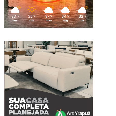
30
36
37
34
32
℃
℃
℃
℃
℃
sex
sáb
dom
seg
ter