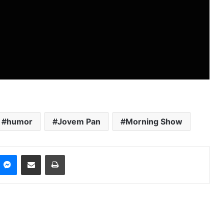
humor
Jovem Pan
Morning Show
Messenger
Compartilhar via e-mail
Imprimir