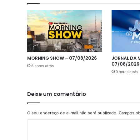
MORNING SHOW – 07/08/2026
JORNAL DA 
07/08/2026
6 horas atrás
9 horas atrás
Deixe um comentário
O seu endereço de e-mail não será publicado.
Campos ob
C
o