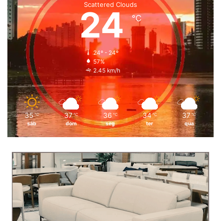
Scattered Clouds
24
℃
24º - 24º
57%
2.45 km/h
35
37
36
34
37
℃
℃
℃
℃
℃
sáb
dom
seg
ter
qua