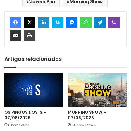
Jovem Pan
Morning Show
Linkedin
Skype
Messenger
WhatsApp
Telegram
Viber
Compartilhar via e-mail
Imprimir
Artigos relacionados
OS PINGOS NOS IS –
MORNING SHOW –
07/08/2026
07/08/2026
6 horas atrás
14 horas atrás