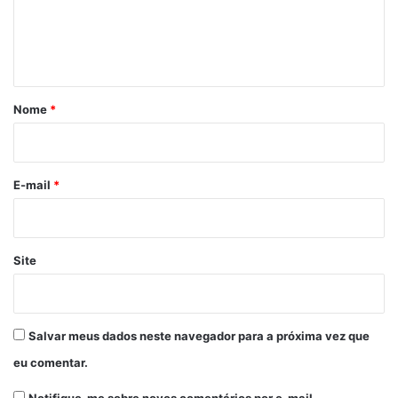
n
t
á
r
Nome
*
i
o
*
E-mail
*
Site
Salvar meus dados neste navegador para a próxima vez que
eu comentar.