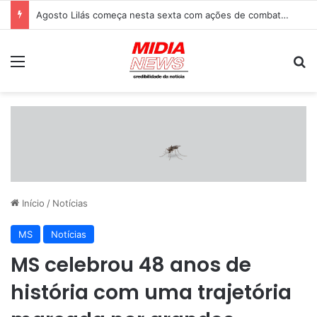
Funsat abre 913 vagas de emprego em Campo Grande; 612 não exigem experiência
Menu
P
Início
/
Notícias
MS
Notícias
MS celebrou 48 anos de
história com uma trajetória