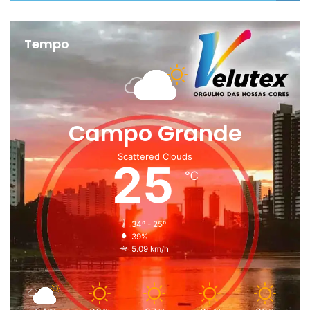
Tempo
Campo Grande
Scattered Clouds
25
℃
34º - 25º
39%
5.09 km/h