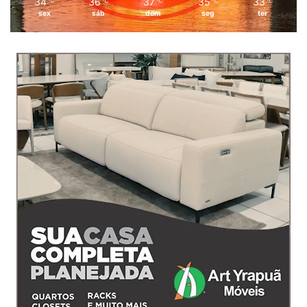
34
36
37
35
33
℃
℃
℃
℃
℃
sex
sáb
dom
seg
ter