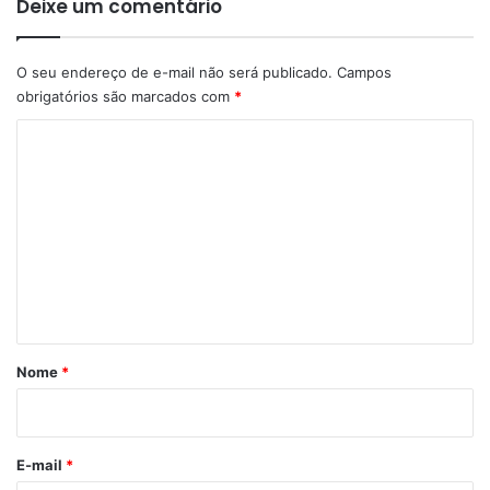
Deixe um comentário
O seu endereço de e-mail não será publicado.
Campos
obrigatórios são marcados com
*
C
o
m
e
n
t
á
r
Nome
*
i
o
*
E-mail
*