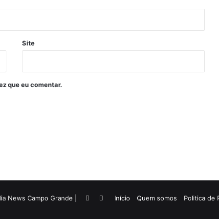
Site
ez que eu comentar.
dia News Campo Grande |
Facebook
Twitter
Início
Quem somos
Politica de