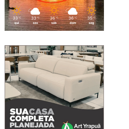
33
33
36
36
35
℃
℃
℃
℃
℃
qui
sex
sáb
dom
seg