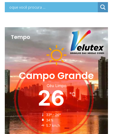
Tempo
Campo Grande
Céu Limpo
26
℃
33º - 26º
34%
5.7 km/h