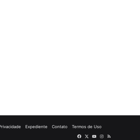
 Privacidade
Expediente
Contato
Termos de Uso
Facebook
X
YouTube
Instagram
RSS