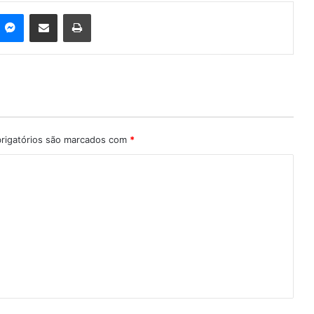
Messenger
Compartilhar via e-mail
Imprimir
rigatórios são marcados com
*