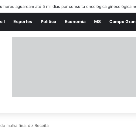
ORNAL DA MANHÃ – 2° EDIÇÃO – 06/08/202
sil
Esportes
Política
Economia
MS
Campo Gran
de malha fina, diz Receita