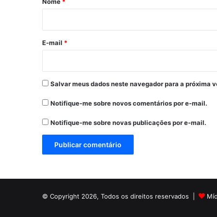
Nome
*
i
o
*
E-mail
*
Salvar meus dados neste navegador para a próxima v
Notifique-me sobre novos comentários por e-mail.
Notifique-me sobre novas publicações por e-mail.
© Copyright 2026, Todos os direitos reservados |
Mí