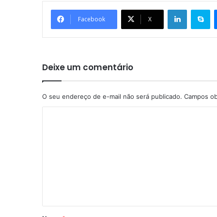
Linkedin
Skype
Facebook
X
Deixe um comentário
O seu endereço de e-mail não será publicado.
Campos ob
C
o
m
e
n
t
á
r