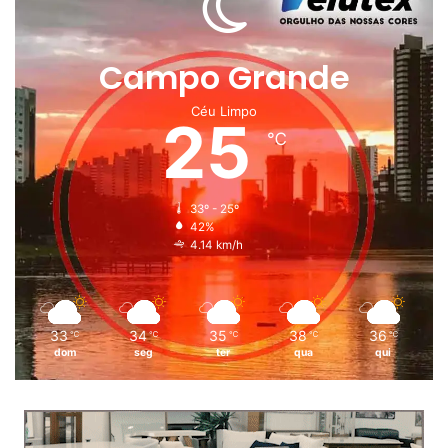
Campo Grande
Céu Limpo
25
℃
33º - 25º
42%
4.14 km/h
33
34
35
38
36
℃
℃
℃
℃
℃
dom
seg
ter
qua
qui