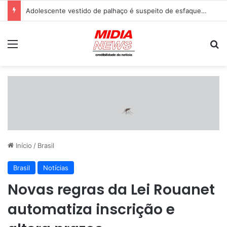
Adolescente vestido de palhaço é suspeito de esfaquear idoso até a morte em ponto de ônibus
Menu
P
Início
/
Brasil
Brasil
Notícias
Novas regras da Lei Rouanet
automatiza inscrição e