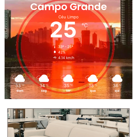
Campo Grande
Céu Limpo
25
℃
33º - 25º
42%
4.14 km/h
33
34
35
38
36
℃
℃
℃
℃
℃
dom
seg
ter
qua
qui