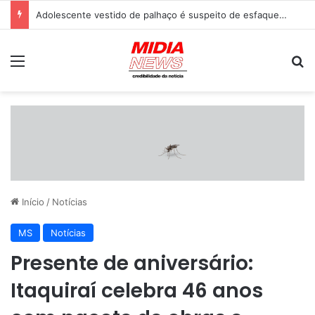
Pitbull enfrenta onça-parda dentro de casa e salva família com crianças em SP
Menu
P
Início
/
Notícias
MS
Notícias
Presente de aniversário:
Itaquiraí celebra 46 anos