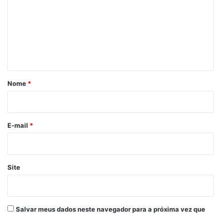
m
e
n
t
á
r
Nome
*
i
o
*
E-mail
*
Site
Salvar meus dados neste navegador para a próxima vez que