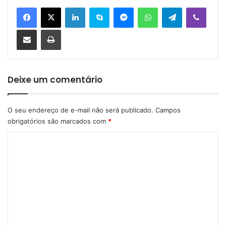
Linkedin
Skype
Messenger
WhatsApp
Telegram
Viber
Compartilhar via e-mail
Imprimir
Deixe um comentário
O seu endereço de e-mail não será publicado.
Campos
obrigatórios são marcados com
*
C
o
m
e
n
t