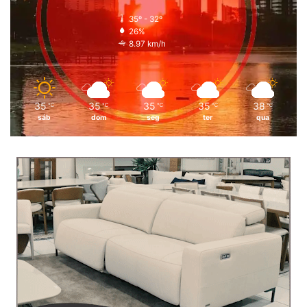
35º - 32º
26%
8.97 km/h
35
35
35
35
38
℃
℃
℃
℃
℃
sáb
dom
seg
ter
qua