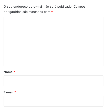
O seu endereço de e-mail não será publicado.
Campos
obrigatórios são marcados com
*
C
o
m
e
n
t
á
r
Nome
*
i
o
*
E-mail
*