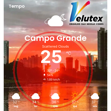
Tempo
Campo Grande
Scattered Clouds
25
℃
32º - 24º
54%
1.89 km/h
32
34
36
37
37
℃
℃
℃
℃
℃
seg
ter
qua
qui
sex