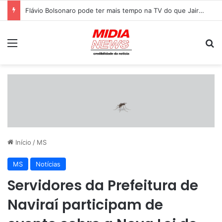
Flávio Bolsonaro pode ter mais tempo na TV do que Jair teve nas campanhas de 2018 e 2022
Menu
P
Início
/
MS
MS
Notícias
Servidores da Prefeitura de
Naviraí participam de