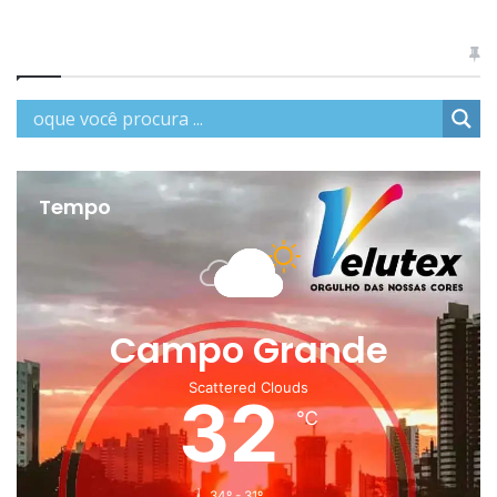
Tempo
Campo Grande
Scattered Clouds
32
℃
34º - 31º