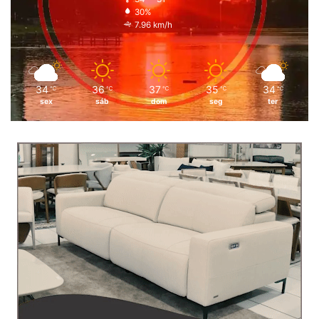
30%
7.96 km/h
34
36
37
35
34
℃
℃
℃
℃
℃
sex
sáb
dom
seg
ter