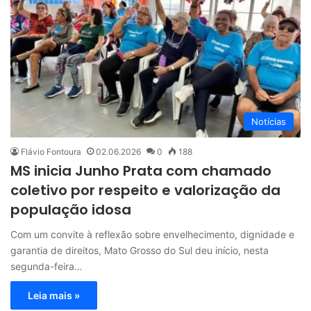
Notícias
Flávio Fontoura
02.06.2026
0
188
MS inicia Junho Prata com chamado
coletivo por respeito e valorização da
população idosa
Com um convite à reflexão sobre envelhecimento, dignidade e
garantia de direitos, Mato Grosso do Sul deu início, nesta
segunda-feira…
Leia mais »