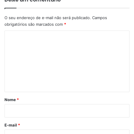
O seu endereço de e-mail não será publicado.
Campos
obrigatórios são marcados com
*
C
o
m
e
n
t
á
r
Nome
*
i
o
*
E-mail
*