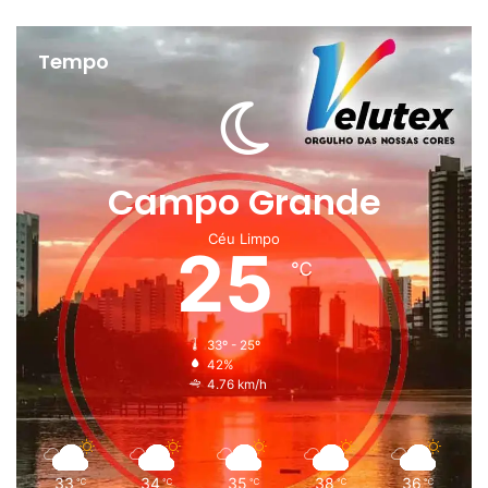
Tempo
Campo Grande
Céu Limpo
25
℃
33º - 25º
42%
4.76 km/h
33
34
35
38
36
℃
℃
℃
℃
℃