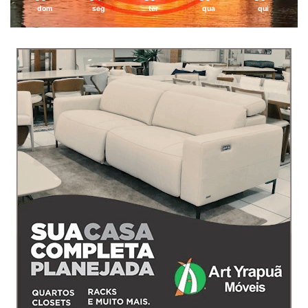
dom
seg
ter
qua
qui