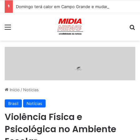
Domingo terá calor em Campo Grande e mudanças no tempo podem afetar aeroportos do Sul e Sudeste
Menu
P
Início
/
Notícias
Brasil
Notícias
Violência Física e
Psicológica no Ambiente