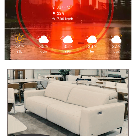
34º - 32º
22%
7.96 km/h
34
35
35
36
37
℃
℃
℃
℃
℃
sáb
dom
seg
ter
qua