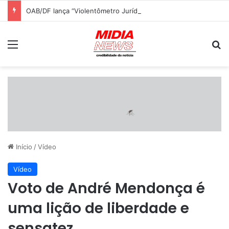
OAB/DF lança “Violentômetro Jurídico” para alertar sobre sinais de violência contra mulheres
Menu
P
Início
/
Vídeo
Vídeo
Voto de André Mendonça é
uma lição de liberdade e
sensatez