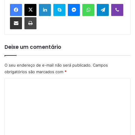
Linkedin
Skype
Messenger
WhatsApp
Telegram
Viber
Compartilhar via e-mail
Imprimir
Deixe um comentário
O seu endereço de e-mail não será publicado.
Campos
obrigatórios são marcados com
*
C
o
m
e
n
t