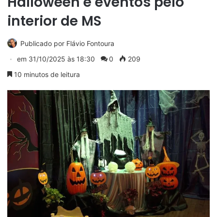
Halloween e eventos pelo
interior de MS
Publicado por
Flávio Fontoura
em
31/10/2025 às 18:30
0
209
10 minutos de leitura