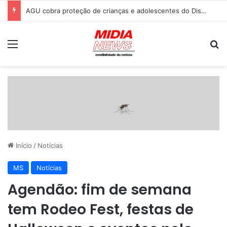
AGU cobra proteção de crianças e adolescentes do Discord após caso envolvendo jovem
Menu
P
Início
/
Notícias
MS
Notícias
Agendão: fim de semana
tem Rodeo Fest, festas de