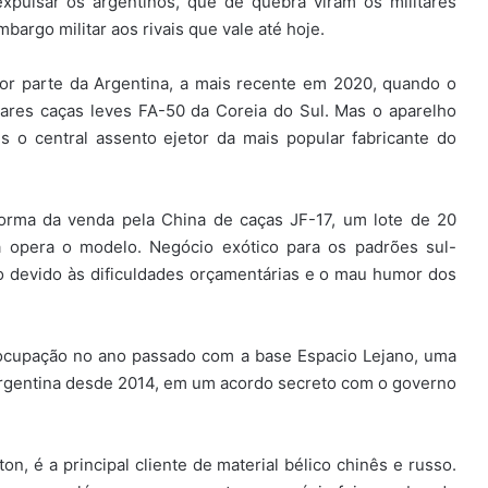
xpulsar os argentinos, que de quebra viram os militares
argo militar aos rivais que vale até hoje.
por parte da Argentina, a mais recente em 2020, quando o
lares caças leves FA-50 da Coreia do Sul. Mas o aparelho
 o central assento ejetor da mais popular fabricante do
 forma da venda pela China de caças JF-17, um lote de 20
á opera o modelo. Negócio exótico para os padrões sul-
 devido às dificuldades orçamentárias e o mau humor dos
ocupação no ano passado com a base Espacio Lejano, uma
argentina desde 2014, em um acordo secreto com o governo
on, é a principal cliente de material bélico chinês e russo.