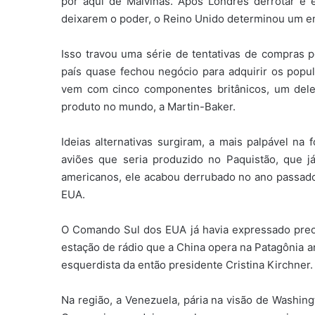
por aqui de Malvinas. Após Londres derrotar e e
deixarem o poder, o Reino Unido determinou um emb
Isso travou uma série de tentativas de compras 
país quase fechou negócio para adquirir os popu
vem com cinco componentes britânicos, um deles
produto no mundo, a Martin-Baker.
Ideias alternativas surgiram, a mais palpável na
aviões que seria produzido no Paquistão, que j
americanos, ele acabou derrubado no ano passado
EUA.
O Comando Sul dos EUA já havia expressado pre
estação de rádio que a China opera na Patagônia 
esquerdista da então presidente Cristina Kirchner.
Na região, a Venezuela, pária na visão de Washingt