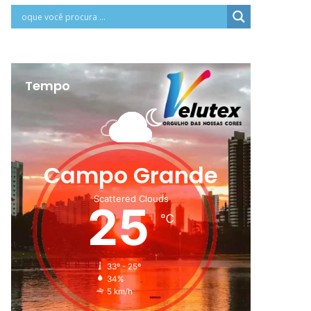
Tempo
Campo Grande
Scattered Clouds
25
℃
33º - 25º
34%
5 km/h