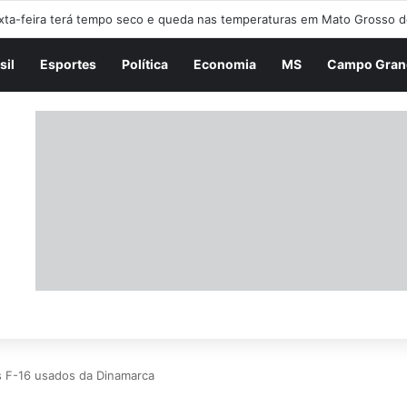
RNAL DA MANHÃ – 1° EDIÇÃO – 07/08/2026
sil
Esportes
Política
Economia
MS
Campo Gran
s F-16 usados da Dinamarca