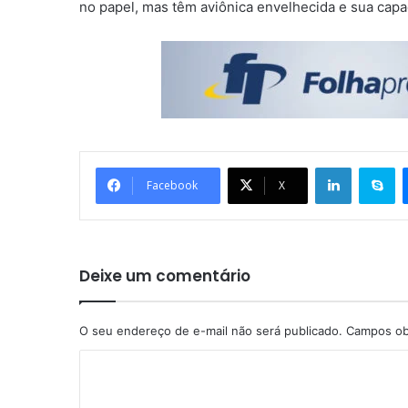
no papel, mas têm aviônica envelhecida e sua capa
Linkedin
Skype
Facebook
X
Deixe um comentário
O seu endereço de e-mail não será publicado.
Campos ob
C
o