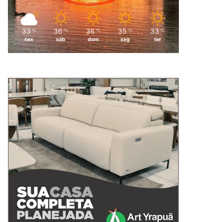
33
36
36
35
33
℃
℃
℃
℃
℃
sex
sáb
dom
seg
ter