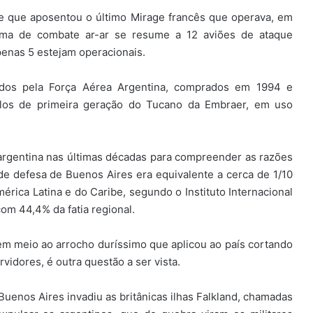
e que aposentou o último Mirage francês que operava, em
ima de combate ar-ar se resume a 12 aviões de ataque
penas 5 estejam operacionais.
ados pela Força Aérea Argentina, comprados em 1994 e
los de primeira geração do Tucano da Embraer, em uso
 argentina nas últimas décadas para compreender as razões
e defesa de Buenos Aires era equivalente a cerca de 1/10
érica Latina e do Caribe, segundo o Instituto Internacional
com 44,4% da fatia regional.
, em meio ao arrocho duríssimo que aplicou ao país cortando
vidores, é outra questão a ser vista.
Buenos Aires invadiu as britânicas ilhas Falkland, chamadas