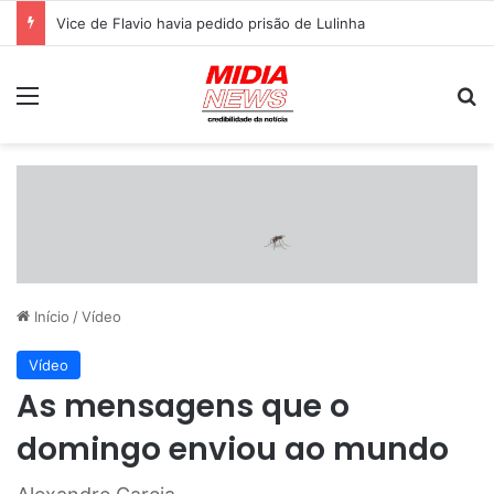
Vice de Flavio havia pedido prisão de Lulinha
Menu
P
Início
/
Vídeo
Vídeo
As mensagens que o
domingo enviou ao mundo