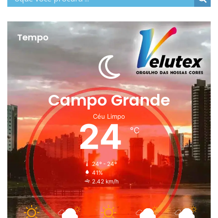
Tempo
Campo Grande
Céu Limpo
24
℃
24º - 24º
41%
2.42 km/h