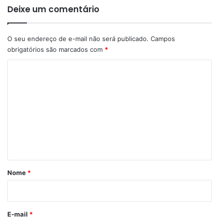
Deixe um comentário
O seu endereço de e-mail não será publicado.
Campos
obrigatórios são marcados com
*
C
o
m
e
n
t
á
r
Nome
*
i
o
*
E-mail
*