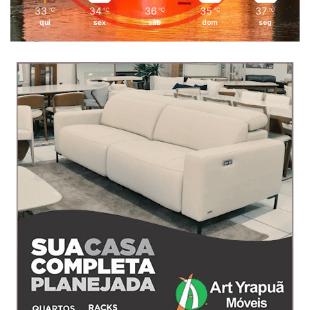
33
34
36
35
37
℃
℃
℃
℃
℃
qui
sex
sáb
dom
seg