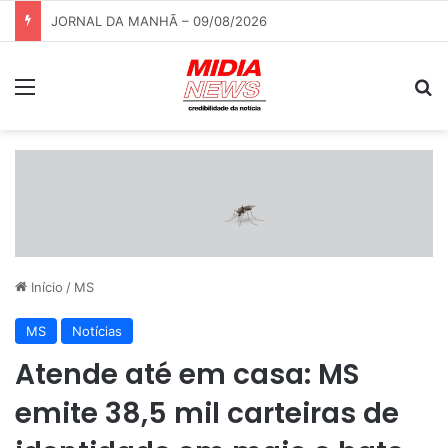
Domingo terá calor, pancadas de chuva e alerta para ventos fortes em Mato Grosso do Sul
Menu
P
Início
/
MS
MS
Notícias
Atende até em casa: MS
emite 38,5 mil carteiras de