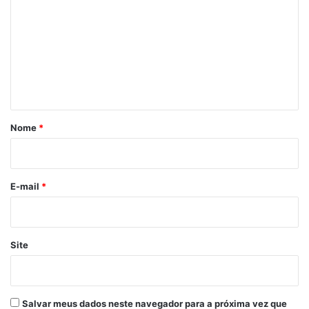
m
e
n
t
á
r
Nome
*
i
o
*
E-mail
*
Site
Salvar meus dados neste navegador para a próxima vez que