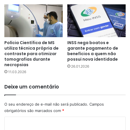
Polícia Científica de MS
INSS nega boatos e
utiliza técnica própria de
garante pagamento de
contraste para otimizar
benefícios a quem não
tomografias durante
possui nova identidade
necropsias
26.01.2026
11.03.2026
Deixe um comentário
O seu endereço de e-mail não será publicado.
Campos
obrigatórios são marcados com
*
C
o