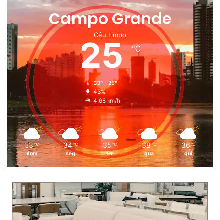
Campo Grande
Céu Limpo
25
℃
33º - 25º
43%
4.68 km/h
33
34
35
38
36
℃
℃
℃
℃
℃
dom
seg
ter
qua
qui